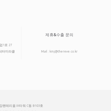
제휴&수출 문의
업1로 27
호 닥터미라클
Mail : kmj@thereve.co.kr
강펜테리움 IX타워 C동 B103호