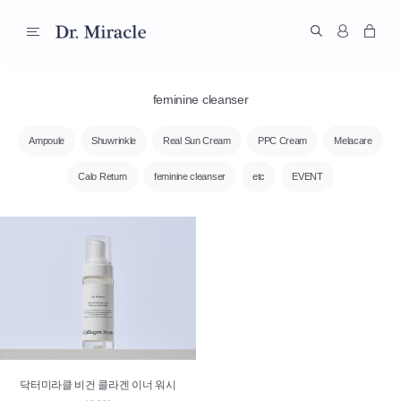
feminine cleanser
Ampoule
Shuwrinkle
Real Sun Cream
PPC Cream
Melacare
Calo Return
feminine cleanser
etc
EVENT
닥터미라클 비건 콜라겐 이너 워시