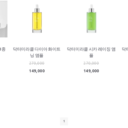
3종
닥터미라클 다이아 화이트
닥터미라클 시카 레이징 앰
닥
닝 앰플
플
270,000
270,000
149,000
149,000
1