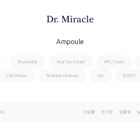
Ampoule
Shuwrinkle
Real Sun Cream
PPC Cream
Calo Return
feminine cleanser
etc
EVENT
신상품
인기순
상품명
다.