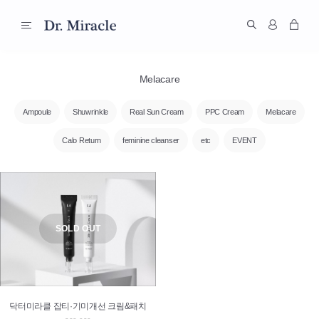
Melacare
Ampoule
Shuwrinkle
Real Sun Cream
PPC Cream
Melacare
Calo Return
feminine cleanser
etc
EVENT
SOLD OUT
닥터미라클 잡티·기미개선 크림&패치