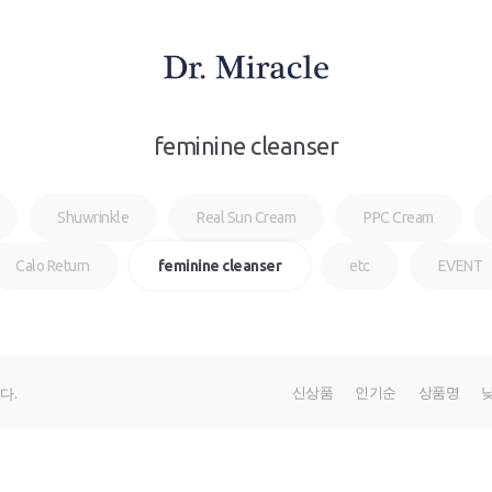
feminine cleanser
Shuwrinkle
Real Sun Cream
PPC Cream
Calo Return
feminine cleanser
etc
EVENT
신상품
인기순
상품명
다.